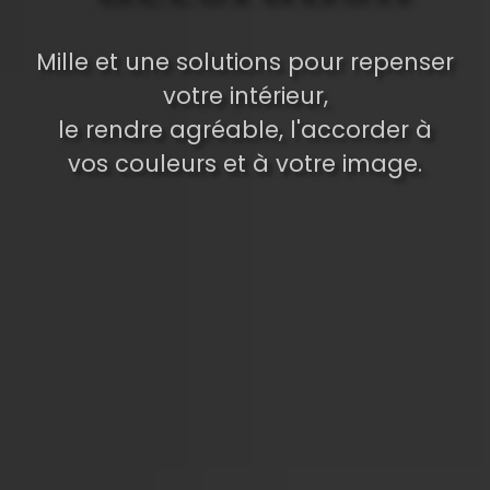
Mille et une solutions pour repenser
votre intérieur,
le rendre agréable, l'accorder à
vos couleurs et à votre image.